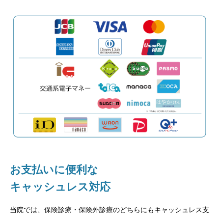
医
療
ホ
ワ
イ
ト
ニ
ン
グ
な
ら
信
頼
と
実
績
の
目
白
５
丁
目
歯
科
お支払いに便利な
キャッシュレス対応
当院では、保険診療・保険外診療のどちらにもキャッシュレス支