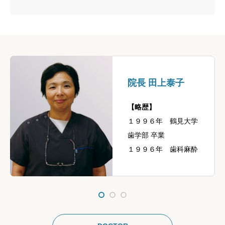
院長 田上泰子
【略歴】
１９９６年 鶴見大学
歯学部 卒業
１９９６年 歯科麻酔
学教室 入局
大学関連病院（歯科口
腔外科）及び 開業医
勤務後
２０１８年 目白５丁