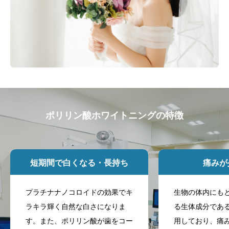
ポリリン酸ホワイトニングの特徴
短期間で白くなる・長持ち
痛みが
プラチナナノコロイドの効果でキ
生物の体内にも
ラキラ輝く自然な白さになりま
る生体成分であ
す。また、ポリリン酸が歯をコー
用しており、痛